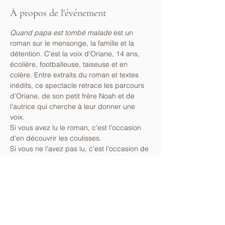
À propos de l'événement
Quand papa est tombé malade
 est un 
roman sur le mensonge, la famille et la 
détention. C’est la voix d’Oriane, 14 ans, 
écolière, footballeuse, taiseuse et en 
colère. Entre extraits du roman et textes 
inédits, ce spectacle retrace les parcours 
d’Oriane, de son petit frère Noah et de 
l’autrice qui cherche à leur donner une 
voix. 
Si vous avez lu le roman, c'est l'occasion 
d'en découvrir les coulisses.
Si vous ne l'avez pas lu, c'est l'occasion de 
vous y plonger autrement et peut-être, de 
repartir avec !
Mise en scène et co-écriture : Sarah Marie
Jeu et co-écriture : Marilou Rytz
Chapeau à la sortie