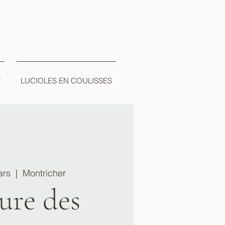
T
LUCIOLES EN COULISSES
ars
  |  
Montricher
ure des