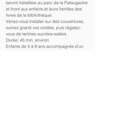
seront installées au parc de la Pataugeoire 
et liront aux enfants et leurs familles des 
livres de la bibliothèque.
Venez-vous installer sur des couvertures, 
ouvrez grand vos oreilles, puis régalez-
vous de tartines sucrées-salées.
Durée: 45 min. environ 
Enfants de 5 à 8 ans accompagnés d’un 
adulte 
Parc de la pataugeoire. En cas de pluie, 
l’animation aura lieu à la bibliothèque.
Afficher plus
Partager cet événement