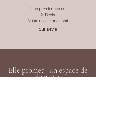
1: un premier contact
2: Devis
3: On lance le mentorat
Sur Devis
Elle promet «un espace de
liberté et
d’expérimentation».
L’écrivaine Marilou Rytz anime un
atelier d’écriture sur le thème des
mamans dans le cadre du FIFF
Article de Tamara Bongard dans
La
Liberté
(23.03.2026)